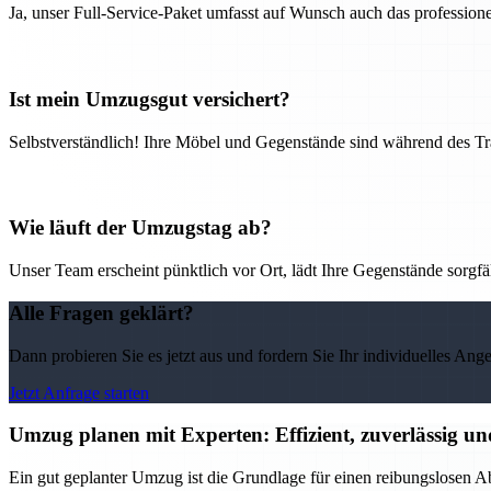
Ja, unser Full-Service-Paket umfasst auf Wunsch auch das professio
Ist mein Umzugsgut versichert?
Selbstverständlich! Ihre Möbel und Gegenstände sind während des Tra
Wie läuft der Umzugstag ab?
Unser Team erscheint pünktlich vor Ort, lädt Ihre Gegenstände sorgfälti
Alle Fragen geklärt?
Dann probieren Sie es jetzt aus und fordern Sie Ihr individuelles Ang
Jetzt Anfrage starten
Umzug planen mit Experten: Effizient, zuverlässig un
Ein gut geplanter Umzug ist die Grundlage für einen reibungslosen Ab