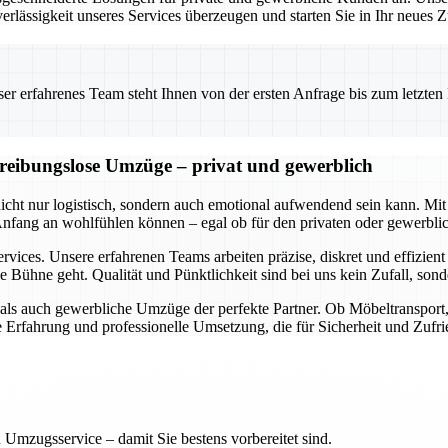
erlässigkeit unseres Services überzeugen und starten Sie in Ihr neues
 erfahrenes Team steht Ihnen von der ersten Anfrage bis zum letzten Ka
d reibungslose Umzüge – privat und gewerblich
 nicht nur logistisch, sondern auch emotional aufwendend sein kann.
 Anfang an wohlfühlen können – egal ob für den privaten oder gewerbl
rvices. Unsere erfahrenen Teams arbeiten präzise, diskret und effizien
e Bühne geht. Qualität und Pünktlichkeit sind bei uns kein Zufall, so
e als auch gewerbliche Umzüge der perfekte Partner. Ob Möbeltranspor
ge Erfahrung und professionelle Umsetzung, die für Sicherheit und Zufri
 Umzugsservice – damit Sie bestens vorbereitet sind.