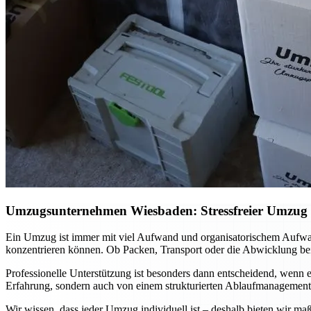
Umzugsunternehmen Wiesbaden: Stressfreier Umzug mi
Ein Umzug ist immer mit viel Aufwand und organisatorischem Aufwa
konzentrieren können. Ob Packen, Transport oder die Abwicklung bei
Professionelle Unterstützung ist besonders dann entscheidend, wenn es
Erfahrung, sondern auch von einem strukturierten Ablaufmanagement. 
Wir wissen, dass jeder Umzug individuell ist – deshalb bieten wir ma