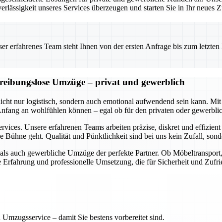
erlässigkeit unseres Services überzeugen und starten Sie in Ihr neues
 erfahrenes Team steht Ihnen von der ersten Anfrage bis zum letzten Ka
d reibungslose Umzüge – privat und gewerblich
 nicht nur logistisch, sondern auch emotional aufwendend sein kann.
 Anfang an wohlfühlen können – egal ob für den privaten oder gewerbl
rvices. Unsere erfahrenen Teams arbeiten präzise, diskret und effizien
e Bühne geht. Qualität und Pünktlichkeit sind bei uns kein Zufall, so
e als auch gewerbliche Umzüge der perfekte Partner. Ob Möbeltranspor
ge Erfahrung und professionelle Umsetzung, die für Sicherheit und Zufri
 Umzugsservice – damit Sie bestens vorbereitet sind.