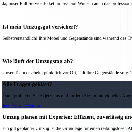
Ja, unser Full-Service-Paket umfasst auf Wunsch auch das professio
Ist mein Umzugsgut versichert?
Selbstverständlich! Ihre Möbel und Gegenstände sind während des Tra
Wie läuft der Umzugstag ab?
Unser Team erscheint pünktlich vor Ort, lädt Ihre Gegenstände sorgfälti
Alle Fragen geklärt?
Dann probieren Sie es jetzt aus und fordern Sie Ihr individuelles Ang
Jetzt Anfrage starten
Umzug planen mit Experten: Effizient, zuverlässig un
Ein gut geplanter Umzug ist die Grundlage für einen reibungslosen Ab