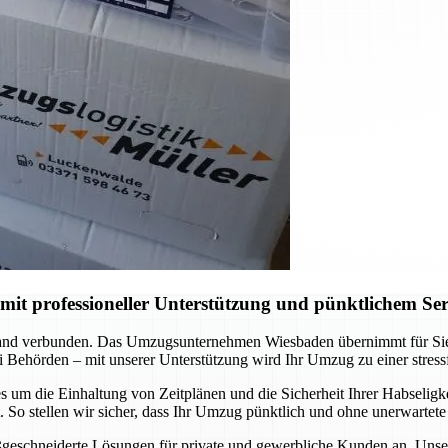
t professioneller Unterstützung und pünktlichem Ser
nd verbunden. Das Umzugsunternehmen Wiesbaden übernimmt für Sie di
 Behörden – mit unserer Unterstützung wird Ihr Umzug zu einer stress
 um die Einhaltung von Zeitplänen und die Sicherheit Ihrer Habseligkei
So stellen wir sicher, dass Ihr Umzug pünktlich und ohne unerwartete
ßgeschneiderte Lösungen für private und gewerbliche Kunden an. Unser T