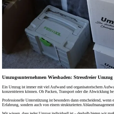
Umzugsunternehmen Wiesbaden: Stressfreier Umzug mi
Ein Umzug ist immer mit viel Aufwand und organisatorischem Aufwa
konzentrieren können. Ob Packen, Transport oder die Abwicklung bei
Professionelle Unterstützung ist besonders dann entscheidend, wenn es
Erfahrung, sondern auch von einem strukturierten Ablaufmanagement. 
Wir wissen, dass jeder Umzug individuell ist – deshalb bieten wir ma