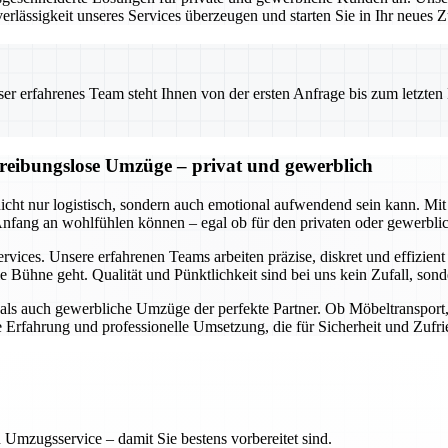
erlässigkeit unseres Services überzeugen und starten Sie in Ihr neues
 erfahrenes Team steht Ihnen von der ersten Anfrage bis zum letzten Ka
d reibungslose Umzüge – privat und gewerblich
 nicht nur logistisch, sondern auch emotional aufwendend sein kann.
 Anfang an wohlfühlen können – egal ob für den privaten oder gewerbl
rvices. Unsere erfahrenen Teams arbeiten präzise, diskret und effizien
e Bühne geht. Qualität und Pünktlichkeit sind bei uns kein Zufall, so
e als auch gewerbliche Umzüge der perfekte Partner. Ob Möbeltranspor
ge Erfahrung und professionelle Umsetzung, die für Sicherheit und Zufri
 Umzugsservice – damit Sie bestens vorbereitet sind.