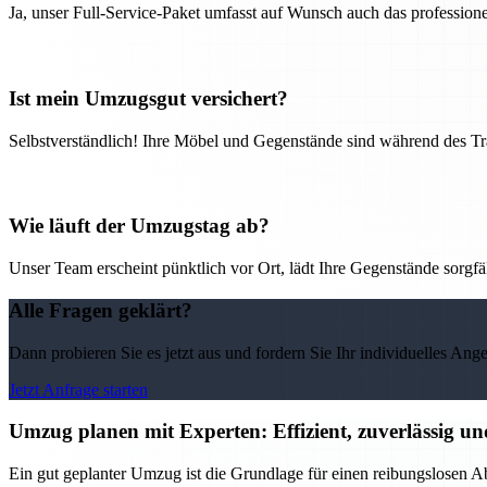
Ja, unser Full-Service-Paket umfasst auf Wunsch auch das professio
Ist mein Umzugsgut versichert?
Selbstverständlich! Ihre Möbel und Gegenstände sind während des Tra
Wie läuft der Umzugstag ab?
Unser Team erscheint pünktlich vor Ort, lädt Ihre Gegenstände sorgfälti
Alle Fragen geklärt?
Dann probieren Sie es jetzt aus und fordern Sie Ihr individuelles Ang
Jetzt Anfrage starten
Umzug planen mit Experten: Effizient, zuverlässig un
Ein gut geplanter Umzug ist die Grundlage für einen reibungslosen Ab