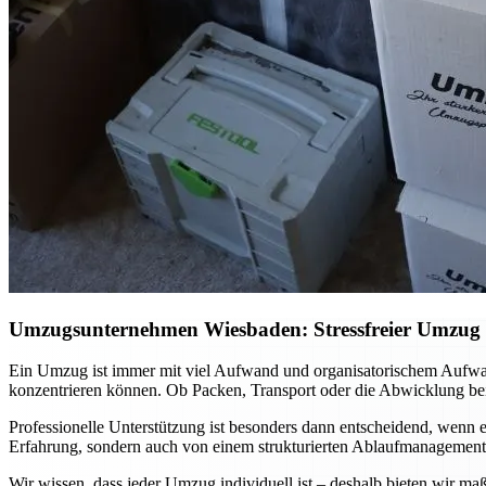
Umzugsunternehmen Wiesbaden: Stressfreier Umzug mi
Ein Umzug ist immer mit viel Aufwand und organisatorischem Aufwa
konzentrieren können. Ob Packen, Transport oder die Abwicklung bei
Professionelle Unterstützung ist besonders dann entscheidend, wenn es
Erfahrung, sondern auch von einem strukturierten Ablaufmanagement. 
Wir wissen, dass jeder Umzug individuell ist – deshalb bieten wir ma