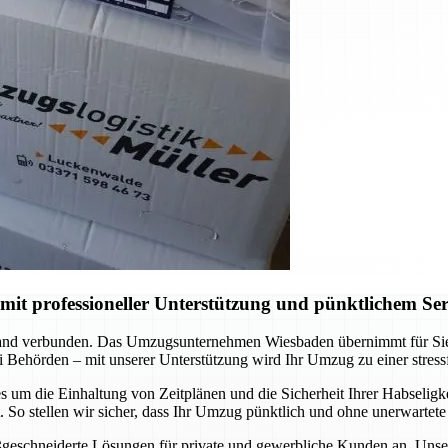
t professioneller Unterstützung und pünktlichem Ser
nd verbunden. Das Umzugsunternehmen Wiesbaden übernimmt für Sie di
 Behörden – mit unserer Unterstützung wird Ihr Umzug zu einer stress
 um die Einhaltung von Zeitplänen und die Sicherheit Ihrer Habseligkei
So stellen wir sicher, dass Ihr Umzug pünktlich und ohne unerwartete
ßgeschneiderte Lösungen für private und gewerbliche Kunden an. Unser T