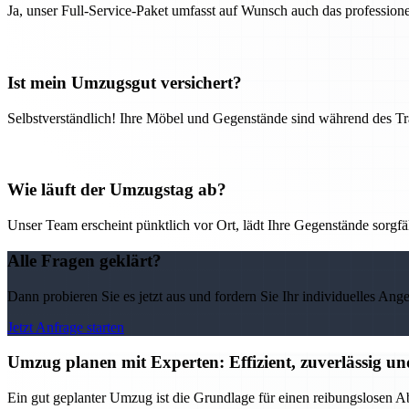
Ja, unser Full-Service-Paket umfasst auf Wunsch auch das professio
Ist mein Umzugsgut versichert?
Selbstverständlich! Ihre Möbel und Gegenstände sind während des Tra
Wie läuft der Umzugstag ab?
Unser Team erscheint pünktlich vor Ort, lädt Ihre Gegenstände sorgfälti
Alle Fragen geklärt?
Dann probieren Sie es jetzt aus und fordern Sie Ihr individuelles Ang
Jetzt Anfrage starten
Umzug planen mit Experten: Effizient, zuverlässig un
Ein gut geplanter Umzug ist die Grundlage für einen reibungslosen Ab