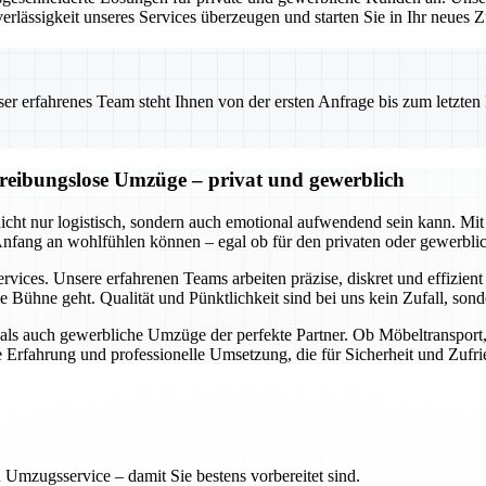
erlässigkeit unseres Services überzeugen und starten Sie in Ihr neues
 erfahrenes Team steht Ihnen von der ersten Anfrage bis zum letzten Ka
d reibungslose Umzüge – privat und gewerblich
 nicht nur logistisch, sondern auch emotional aufwendend sein kann.
 Anfang an wohlfühlen können – egal ob für den privaten oder gewerbl
rvices. Unsere erfahrenen Teams arbeiten präzise, diskret und effizien
e Bühne geht. Qualität und Pünktlichkeit sind bei uns kein Zufall, so
e als auch gewerbliche Umzüge der perfekte Partner. Ob Möbeltranspor
ge Erfahrung und professionelle Umsetzung, die für Sicherheit und Zufri
 Umzugsservice – damit Sie bestens vorbereitet sind.