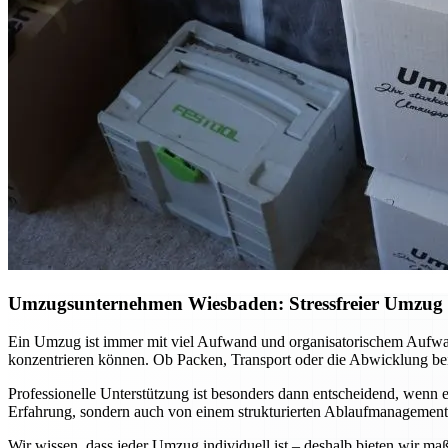
Umzugsunternehmen Wiesbaden: Stressfreier Umzug mi
Ein Umzug ist immer mit viel Aufwand und organisatorischem Aufwa
konzentrieren können. Ob Packen, Transport oder die Abwicklung bei
Professionelle Unterstützung ist besonders dann entscheidend, wenn es
Erfahrung, sondern auch von einem strukturierten Ablaufmanagement. 
Wir wissen, dass jeder Umzug individuell ist – deshalb bieten wir ma