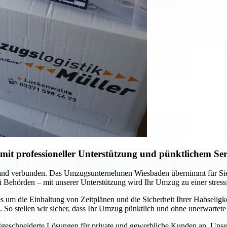
t professioneller Unterstützung und pünktlichem Ser
nd verbunden. Das Umzugsunternehmen Wiesbaden übernimmt für Sie di
 Behörden – mit unserer Unterstützung wird Ihr Umzug zu einer stress
 um die Einhaltung von Zeitplänen und die Sicherheit Ihrer Habseligkei
So stellen wir sicher, dass Ihr Umzug pünktlich und ohne unerwartete
ßgeschneiderte Lösungen für private und gewerbliche Kunden an. Unser T