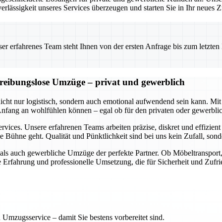
erlässigkeit unseres Services überzeugen und starten Sie in Ihr neues
 erfahrenes Team steht Ihnen von der ersten Anfrage bis zum letzten Ka
d reibungslose Umzüge – privat und gewerblich
 nicht nur logistisch, sondern auch emotional aufwendend sein kann.
 Anfang an wohlfühlen können – egal ob für den privaten oder gewerbl
rvices. Unsere erfahrenen Teams arbeiten präzise, diskret und effizien
e Bühne geht. Qualität und Pünktlichkeit sind bei uns kein Zufall, so
e als auch gewerbliche Umzüge der perfekte Partner. Ob Möbeltranspor
ge Erfahrung und professionelle Umsetzung, die für Sicherheit und Zufri
 Umzugsservice – damit Sie bestens vorbereitet sind.