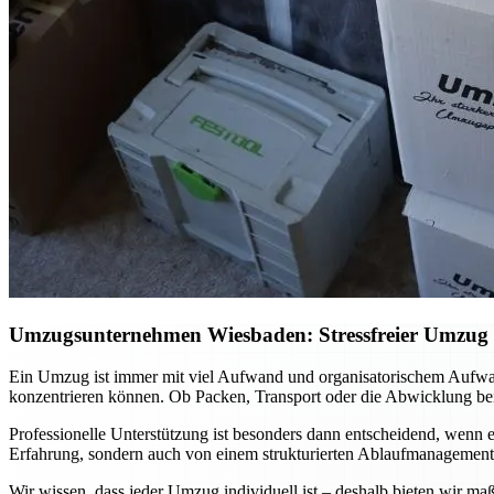
Umzugsunternehmen Wiesbaden: Stressfreier Umzug mi
Ein Umzug ist immer mit viel Aufwand und organisatorischem Aufwa
konzentrieren können. Ob Packen, Transport oder die Abwicklung bei
Professionelle Unterstützung ist besonders dann entscheidend, wenn es
Erfahrung, sondern auch von einem strukturierten Ablaufmanagement. 
Wir wissen, dass jeder Umzug individuell ist – deshalb bieten wir ma