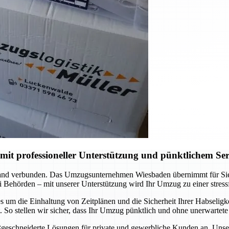
t professioneller Unterstützung und pünktlichem Ser
nd verbunden. Das Umzugsunternehmen Wiesbaden übernimmt für Sie di
 Behörden – mit unserer Unterstützung wird Ihr Umzug zu einer stress
 um die Einhaltung von Zeitplänen und die Sicherheit Ihrer Habseligkei
So stellen wir sicher, dass Ihr Umzug pünktlich und ohne unerwartete
ßgeschneiderte Lösungen für private und gewerbliche Kunden an. Unser T