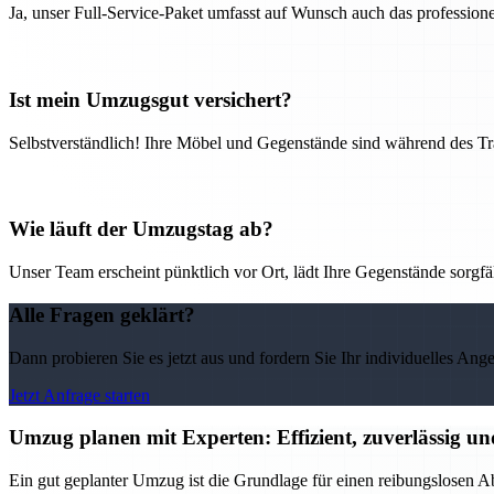
Ja, unser Full-Service-Paket umfasst auf Wunsch auch das professio
Ist mein Umzugsgut versichert?
Selbstverständlich! Ihre Möbel und Gegenstände sind während des Tra
Wie läuft der Umzugstag ab?
Unser Team erscheint pünktlich vor Ort, lädt Ihre Gegenstände sorgfälti
Alle Fragen geklärt?
Dann probieren Sie es jetzt aus und fordern Sie Ihr individuelles Ang
Jetzt Anfrage starten
Umzug planen mit Experten: Effizient, zuverlässig un
Ein gut geplanter Umzug ist die Grundlage für einen reibungslosen Ab