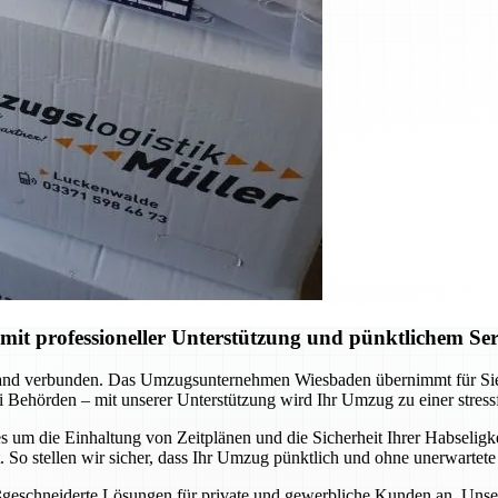
t professioneller Unterstützung und pünktlichem Ser
nd verbunden. Das Umzugsunternehmen Wiesbaden übernimmt für Sie di
 Behörden – mit unserer Unterstützung wird Ihr Umzug zu einer stress
 um die Einhaltung von Zeitplänen und die Sicherheit Ihrer Habseligkei
So stellen wir sicher, dass Ihr Umzug pünktlich und ohne unerwartete
ßgeschneiderte Lösungen für private und gewerbliche Kunden an. Unser T