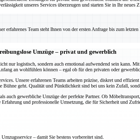
erlässigkeit unseres Services überzeugen und starten Sie in Ihr neues
 erfahrenes Team steht Ihnen von der ersten Anfrage bis zum letzten Ka
d reibungslose Umzüge – privat und gewerblich
 nicht nur logistisch, sondern auch emotional aufwendend sein kann.
 Anfang an wohlfühlen können – egal ob für den privaten oder gewerbl
rvices. Unsere erfahrenen Teams arbeiten präzise, diskret und effizien
e Bühne geht. Qualität und Pünktlichkeit sind bei uns kein Zufall, so
e als auch gewerbliche Umzüge der perfekte Partner. Ob Möbeltranspor
ge Erfahrung und professionelle Umsetzung, die für Sicherheit und Zufri
 Umzugsservice – damit Sie bestens vorbereitet sind.