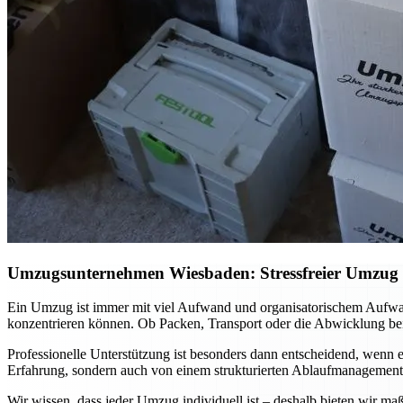
Umzugsunternehmen Wiesbaden: Stressfreier Umzug mi
Ein Umzug ist immer mit viel Aufwand und organisatorischem Aufwa
konzentrieren können. Ob Packen, Transport oder die Abwicklung bei
Professionelle Unterstützung ist besonders dann entscheidend, wenn es
Erfahrung, sondern auch von einem strukturierten Ablaufmanagement. 
Wir wissen, dass jeder Umzug individuell ist – deshalb bieten wir ma