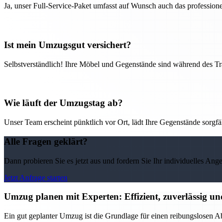
Ja, unser Full-Service-Paket umfasst auf Wunsch auch das professio
Ist mein Umzugsgut versichert?
Selbstverständlich! Ihre Möbel und Gegenstände sind während des Tra
Wie läuft der Umzugstag ab?
Unser Team erscheint pünktlich vor Ort, lädt Ihre Gegenstände sorgfälti
Alle Fragen geklärt?
Dann probieren Sie es jetzt aus und fordern Sie Ihr individuelles Ang
Jetzt Anfrage starten
Umzug planen mit Experten: Effizient, zuverlässig un
Ein gut geplanter Umzug ist die Grundlage für einen reibungslosen Ab