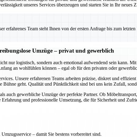
erlässigkeit unseres Services überzeugen und starten Sie in Ihr neues
 erfahrenes Team steht Ihnen von der ersten Anfrage bis zum letzten Ka
d reibungslose Umzüge – privat und gewerblich
 nicht nur logistisch, sondern auch emotional aufwendend sein kann.
 Anfang an wohlfühlen können – egal ob für den privaten oder gewerbl
rvices. Unsere erfahrenen Teams arbeiten präzise, diskret und effizien
e Bühne geht. Qualität und Pünktlichkeit sind bei uns kein Zufall, so
e als auch gewerbliche Umzüge der perfekte Partner. Ob Möbeltranspor
ge Erfahrung und professionelle Umsetzung, die für Sicherheit und Zufri
 Umzugsservice – damit Sie bestens vorbereitet sind.