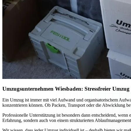
Umzugsunternehmen Wiesbaden: Stressfreier Umzug mi
Ein Umzug ist immer mit viel Aufwand und organisatorischem Aufwa
konzentrieren können. Ob Packen, Transport oder die Abwicklung bei
Professionelle Unterstützung ist besonders dann entscheidend, wenn es
Erfahrung, sondern auch von einem strukturierten Ablaufmanagement. 
Wir wissen, dass jeder Umzug individuell ist – deshalb bieten wir ma