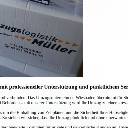
t professioneller Unterstützung und pünktlichem Ser
nd verbunden. Das Umzugsunternehmen Wiesbaden übernimmt für Sie di
 Behörden – mit unserer Unterstützung wird Ihr Umzug zu einer stress
 um die Einhaltung von Zeitplänen und die Sicherheit Ihrer Habseligkei
So stellen wir sicher, dass Ihr Umzug pünktlich und ohne unerwartete
ßgeschneiderte Lösungen für private und gewerbliche Kunden an. Unser T