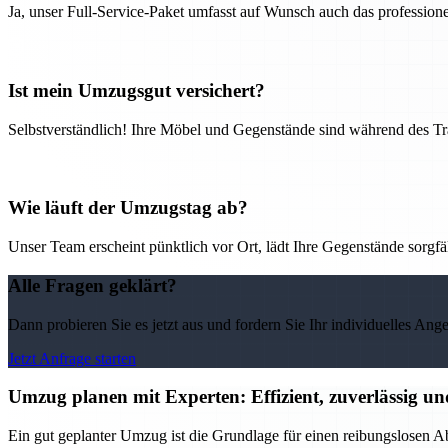
Ja, unser Full-Service-Paket umfasst auf Wunsch auch das professio
Ist mein Umzugsgut versichert?
Selbstverständlich! Ihre Möbel und Gegenstände sind während des Tra
Wie läuft der Umzugstag ab?
Unser Team erscheint pünktlich vor Ort, lädt Ihre Gegenstände sorgfälti
Alle Fragen geklärt?
Dann probieren Sie es jetzt aus und fordern Sie Ihr individuelles Ang
Jetzt Anfrage starten
Umzug planen mit Experten: Effizient, zuverlässig un
Ein gut geplanter Umzug ist die Grundlage für einen reibungslosen Ab