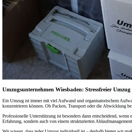
Umzugsunternehmen Wiesbaden: Stressfreier Umzug mi
Ein Umzug ist immer mit viel Aufwand und organisatorischem Aufwa
konzentrieren können. Ob Packen, Transport oder die Abwicklung bei
Professionelle Unterstützung ist besonders dann entscheidend, wenn es
Erfahrung, sondern auch von einem strukturierten Ablaufmanagement. 
Wir wissen, dass jeder Umzug individuell ist – deshalb bieten wir ma