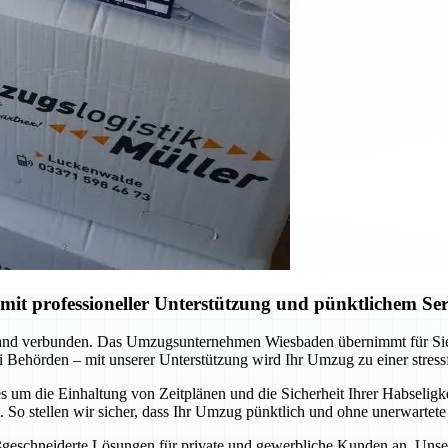
t professioneller Unterstützung und pünktlichem Ser
nd verbunden. Das Umzugsunternehmen Wiesbaden übernimmt für Sie di
 Behörden – mit unserer Unterstützung wird Ihr Umzug zu einer stress
 um die Einhaltung von Zeitplänen und die Sicherheit Ihrer Habseligkei
So stellen wir sicher, dass Ihr Umzug pünktlich und ohne unerwartete
ßgeschneiderte Lösungen für private und gewerbliche Kunden an. Unser T