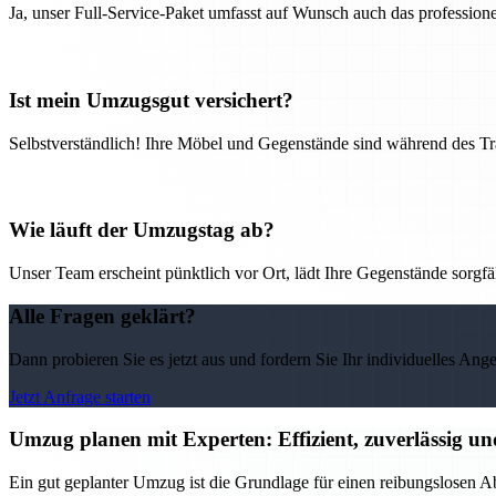
Ja, unser Full-Service-Paket umfasst auf Wunsch auch das professio
Ist mein Umzugsgut versichert?
Selbstverständlich! Ihre Möbel und Gegenstände sind während des Tra
Wie läuft der Umzugstag ab?
Unser Team erscheint pünktlich vor Ort, lädt Ihre Gegenstände sorgfälti
Alle Fragen geklärt?
Dann probieren Sie es jetzt aus und fordern Sie Ihr individuelles Ang
Jetzt Anfrage starten
Umzug planen mit Experten: Effizient, zuverlässig un
Ein gut geplanter Umzug ist die Grundlage für einen reibungslosen Ab