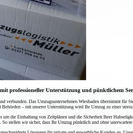
t professioneller Unterstützung und pünktlichem Ser
nd verbunden. Das Umzugsunternehmen Wiesbaden übernimmt für Sie di
 Behörden – mit unserer Unterstützung wird Ihr Umzug zu einer stress
 um die Einhaltung von Zeitplänen und die Sicherheit Ihrer Habseligkei
So stellen wir sicher, dass Ihr Umzug pünktlich und ohne unerwartete
ßgeschneiderte Lösungen für private und gewerbliche Kunden an. Unser T