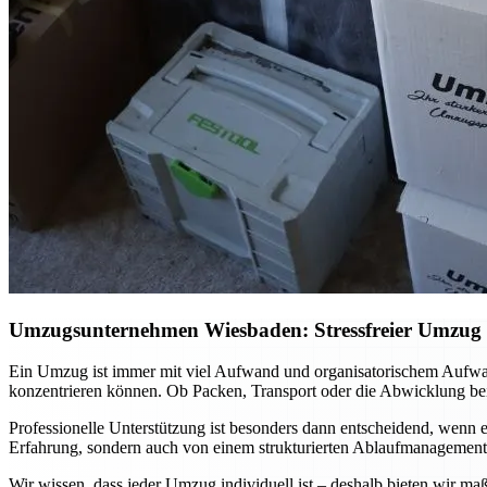
Umzugsunternehmen Wiesbaden: Stressfreier Umzug mi
Ein Umzug ist immer mit viel Aufwand und organisatorischem Aufwa
konzentrieren können. Ob Packen, Transport oder die Abwicklung bei
Professionelle Unterstützung ist besonders dann entscheidend, wenn es
Erfahrung, sondern auch von einem strukturierten Ablaufmanagement. 
Wir wissen, dass jeder Umzug individuell ist – deshalb bieten wir ma