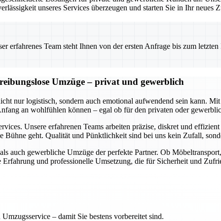
erlässigkeit unseres Services überzeugen und starten Sie in Ihr neues
 erfahrenes Team steht Ihnen von der ersten Anfrage bis zum letzten Ka
d reibungslose Umzüge – privat und gewerblich
 nicht nur logistisch, sondern auch emotional aufwendend sein kann.
 Anfang an wohlfühlen können – egal ob für den privaten oder gewerbl
rvices. Unsere erfahrenen Teams arbeiten präzise, diskret und effizien
e Bühne geht. Qualität und Pünktlichkeit sind bei uns kein Zufall, so
e als auch gewerbliche Umzüge der perfekte Partner. Ob Möbeltranspor
ge Erfahrung und professionelle Umsetzung, die für Sicherheit und Zufri
 Umzugsservice – damit Sie bestens vorbereitet sind.