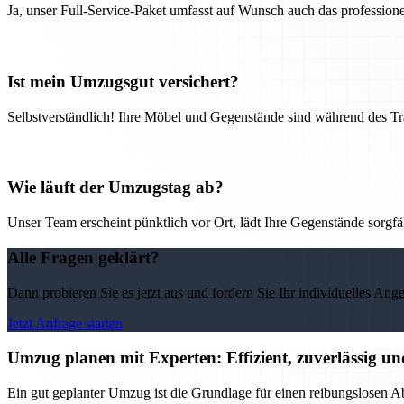
Ja, unser Full-Service-Paket umfasst auf Wunsch auch das professio
Ist mein Umzugsgut versichert?
Selbstverständlich! Ihre Möbel und Gegenstände sind während des Tra
Wie läuft der Umzugstag ab?
Unser Team erscheint pünktlich vor Ort, lädt Ihre Gegenstände sorgfälti
Alle Fragen geklärt?
Dann probieren Sie es jetzt aus und fordern Sie Ihr individuelles Ang
Jetzt Anfrage starten
Umzug planen mit Experten: Effizient, zuverlässig un
Ein gut geplanter Umzug ist die Grundlage für einen reibungslosen Ab